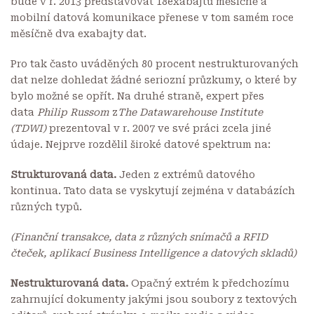
bude v r. 2013 představovat 18exabajtů měsíčně a
mobilní datová komunikace přenese v tom samém roce
měsíčně dva exabajty dat.
Pro tak často uváděných 80 procent nestrukturovaných
dat nelze dohledat žádné seriozní průzkumy, o které by
bylo možné se opřít. Na druhé straně, expert přes
data
Philip Russom
z
The Datawarehouse Institute
(TDWI)
prezentoval v r. 2007
ve své práci
zcela jiné
údaje. Nejprve rozdělil široké datové spektrum na:
Strukturovaná data.
Jeden z extrémů datového
kontinua. Tato data se vyskytují zejména v databázích
různých typů.
(Finanční transakce, data z různých snímačů a RFID
čteček, aplikací Business Intelligence a datových skladů)
Nestrukturovaná data.
Opačný extrém k předchozímu
zahrnující dokumenty jakými jsou soubory z textových