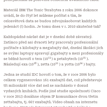
Materiál IBM
The Toxic Terabytes
z roku 2006 dokonce
uvádí, že do čtyř let můžeme počítat s tím, že
celosvětová data se budou zdvojnásobovat každých
jedenáct (!) hodin. Je tomu dnes v r. 2010 skutečně tak?
Každopádně nárůst dat je v dnešní době závratný.
Zatímco před asi dvaceti lety pracovaly profesionální
počítače s kilobajty a megabajty dat, dnešní školáci jich
se svými laptopy spravují gigabajty a mezi profesionály
12
15
se běžně hovoří o tera (10
) a petabytech (10
).
18
21
24
Následují exa (10
), zetta (10
) a yotta (10
) bajty.
Jedna ze studií IDC hovoří o tom, že v roce 2006 bylo
celkem vygenerováno 161 exabajtů dat, což představuje
tři milionkrát více dat než se nacházelo v dosud
vydaných knihách. Podle jiné studie společnosti Cisco
v roce 2013 dosáhne objem IP komunikace dvou třetin
zettabajtu, tj. 667 exabajtů.
Video obsah
na internetu