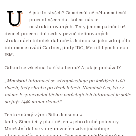
U
ž jste to slyšeli? Osmdesát až pětaosmdesát
procent všech dat kolem nás je
nestrukturovaných. Tedy jenom patnáct až
dvacet procent dat sedí v pevně definovaných
strukturách tabulek databází. Jednou se jako zdroj této
informace uvádí Gartner, jindy IDC, Merrill Lynch nebo
IBM.
Odkud se všechna ta čísla berou? A jak je prokázat?
„Množství informací se zdvojnásobuje po každých 1100
dnech, tedy zhruba po třech letech. Nicméně čas, který
máme k zpracování těchto narůstajících informací je stále
stejný: 1440 minut denně.“
Tento známý výrok Billa Jensena z
knihy
Simplicity
platí už jen z jeho druhé poloviny.
Množství dat se v organizacích zdvojnásobuje
přinejmenším za polovinu Jensenem uváděného času.