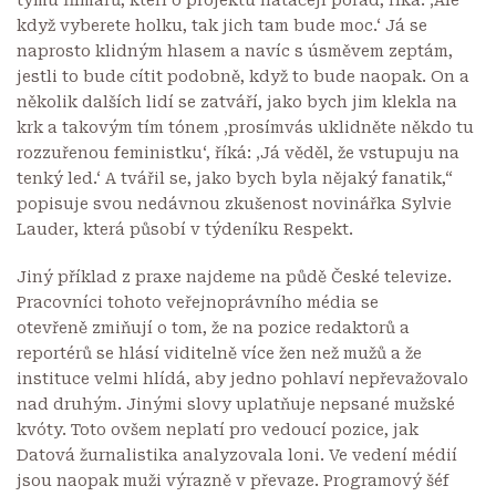
když vyberete holku, tak jich tam bude moc.‘ Já se
naprosto klidným hlasem a navíc s úsměvem zeptám,
jestli to bude cítit podobně, když to bude naopak. On a
několik dalších lidí se zatváří, jako bych jim klekla na
krk a takovým tím tónem ‚prosímvás uklidněte někdo tu
rozzuřenou feministku‘, říká: ‚Já věděl, že vstupuju na
tenký led.‘ A tvářil se, jako bych byla nějaký fanatik,“
popisuje svou nedávnou zkušenost novinářka Sylvie
Lauder, která působí v týdeníku Respekt.
Jiný příklad z praxe najdeme na půdě České televize.
Pracovníci tohoto veřejnoprávního média se
otevřeně zmiňují o tom, že na pozice redaktorů a
reportérů se hlásí viditelně více žen než mužů a že
instituce velmi hlídá, aby jedno pohlaví nepřevažovalo
nad druhým. Jinými slovy uplatňuje nepsané mužské
kvóty. Toto ovšem
neplatí pro vedoucí pozice, jak
Datová žurnalistika analyzovala loni
. Ve vedení médií
jsou naopak muži výrazně v převaze. Programový šéf