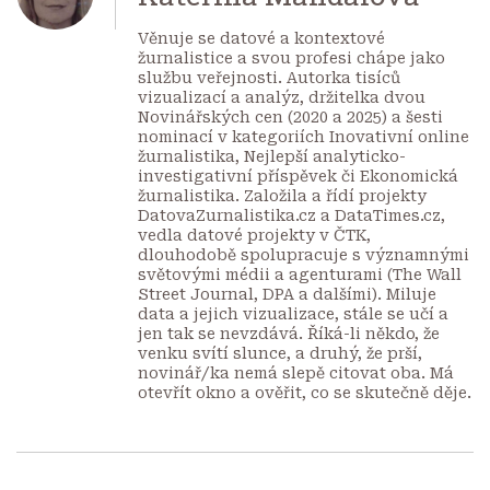
Věnuje se datové a kontextové
žurnalistice a svou profesi chápe jako
službu veřejnosti. Autorka tisíců
vizualizací a analýz, držitelka dvou
Novinářských cen (2020 a 2025) a šesti
nominací v kategoriích Inovativní online
žurnalistika, Nejlepší analyticko-
investigativní příspěvek či Ekonomická
žurnalistika. Založila a řídí projekty
DatovaZurnalistika.cz a DataTimes.cz,
vedla datové projekty v ČTK,
dlouhodobě spolupracuje s významnými
světovými médii a agenturami (The Wall
Street Journal, DPA a dalšími). Miluje
data a jejich vizualizace, stále se učí a
jen tak se nevzdává. Říká-li někdo, že
venku svítí slunce, a druhý, že prší,
novinář/ka nemá slepě citovat oba. Má
otevřít okno a ověřit, co se skutečně děje.