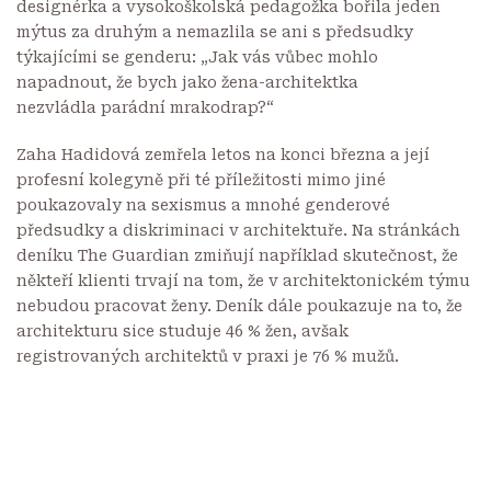
designérka a vysokoškolská pedagožka bořila jeden
mýtus za druhým a nemazlila se ani s předsudky
týkajícími se genderu: „Jak vás vůbec mohlo
napadnout, že bych jako žena-architektka
nezvládla parádní mrakodrap?“
Zaha Hadidová zemřela letos na konci března a její
profesní kolegyně při té příležitosti mimo jiné
poukazovaly na sexismus a mnohé genderové
předsudky a diskriminaci v architektuře. Na stránkách
deníku
The Guardian
zmiňují například skutečnost, že
někteří klienti trvají na tom, že v architektonickém týmu
nebudou pracovat ženy. Deník dále poukazuje na to, že
architekturu sice studuje 46 % žen, avšak
registrovaných architektů v praxi je 76 % mužů.