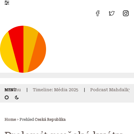
nzínu
Timeline: Média 2025
Podcast Mahdalky: O p
Home
>
Přehled
Česká Republika