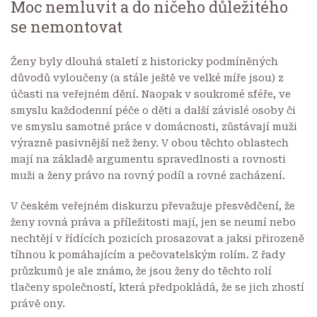
Moc nemluvit a do ničeho důležitého
se nemontovat
Ženy byly dlouhá staletí z historicky podmíněných
důvodů vyloučeny (a stále ještě ve velké míře jsou) z
účasti na veřejném dění. Naopak v soukromé sféře, ve
smyslu každodenní péče o děti a další závislé osoby či
ve smyslu samotné práce v domácnosti, zůstávají muži
výrazně pasivnější než ženy. V obou těchto oblastech
mají na základě argumentu spravedlnosti a rovnosti
muži a ženy právo na rovný podíl a rovné zacházení.
V českém veřejném diskurzu převažuje přesvědčení, že
ženy rovná práva a příležitosti mají, jen se neumí nebo
nechtějí v řídících pozicích prosazovat a jaksi přirozeně
tíhnou k pomáhajícím a pečovatelským rolím. Z řady
průzkumů je ale známo, že jsou ženy do těchto rolí
tlačeny společností, která předpokládá, že se jich zhostí
právě ony.