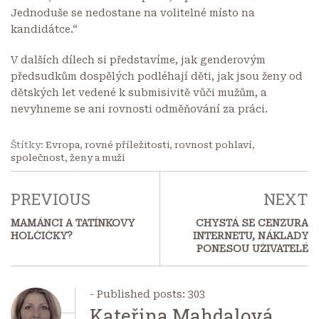
Jednoduše se nedostane na volitelné místo na
kandidátce.“
V dalších dílech si představíme, jak genderovým
předsudkům dospělých podléhají děti, jak jsou ženy od
dětských let vedené k submisivitě vůči mužům, a
nevyhneme se ani rovnosti odměňování za práci.
Štítky:
Evropa
,
rovné příležitosti
,
rovnost pohlaví
,
společnost
,
ženy a muži
PREVIOUS
NEXT
MAMÁNCI A TATÍNKOVY
CHYSTÁ SE CENZURA
HOLČIČKY?
INTERNETU, NÁKLADY
PONESOU UŽIVATELÉ
- Published posts: 303
Kateřina Mahdalová