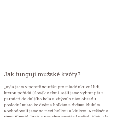
Jak fungují mužské kvóty?
„Byla jsem v porotě soutěže pro mladé aktivní lidi,
kterou pořádá Člověk v tísni. Měli jsme vybrat pět z
patnácti do dalšího kola a zbývalo nám obsadit
poslední místo ke dvěma holkám a dvěma klukům.
Rozhodovali jsme se mezi holkou a klukem. A režisér z
týmu filmařů, kteří o projektu natáčejí pořad, říká: ‚Ale