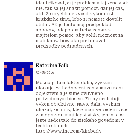
identifikovat, ci je problem v tej zene a ak
nie, tak sa jej snazit pomoct, dat jej cas,
atd. 2.) urychlene zvysit vykonnost
kritixkeho timu, lebo si nemoze dovolit
otalat. AK je tento moj predpoklad
spravny, tak potom treba zenam a
majitelom pomoc, aby volili moznost 1a
mali know how ako prekonavat
predsudky podriadenych.
Katerina Falk
30/08/2016
Mozna je tam faktor dalsi, vyzkum
ukazuje, ze hodnoceni zen a muzu neni
objektivni a je silne ovlivneno
podvedomym biasem. Firmy nesleduji
vykon objektivne. Navic dalsi vyzkum
ukazal, ze firmy, ktere maji ve vedeni vice
zen opravdu maji lepsi zisky, jenze to se
jeste nedostalo do sirokeho povedomi v
techto sferach.
http://www.inc.com/kimberly-