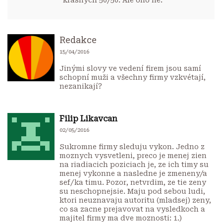
krásných 50/50. Ale ono ne.
Redakce
15/04/2016
Jinými slovy ve vedení firem jsou samí
schopní muži a všechny firmy vzkvétají,
nezanikají?
Filip Likavcan
02/05/2016
Sukromne firmy sleduju vykon. Jedno z
moznych vysvetleni, preco je menej zien
na riadiacich poziciach je, ze ich timy su
menej vykonne a nasledne je zmeneny/a
sef/ka timu. Pozor, netvrdim, ze tie zeny
su neschopnejsie. Maju pod sebou ludi,
ktori neuznavaju autoritu (mladsej) zeny,
co sa zacne prejavovat na vysledkoch a
majitel firmy ma dve moznosti: 1.)