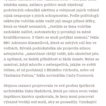
zdaleka sama, zatímco politici-muži zůstávají
podobných odsudků ušetřeni a veřejnost jejich vzhled
nijak nespojuje s jejich schopnostmi. Podle politologů
některým voličům může vadit její image přísné šéfky,
která se téměř neusmívá. „Jestliže se žena voličům
nedokáže zalíbit, automaticky ji považují za méně
kvalifikovanou. S tímto se muži potýkat nemusí,“
řekla
BBC
Adrienne Kimmellová, která se zabývá rolí žen ve
volbách. Bývalá podnikatelka ale projevila silnou
sebejistotu: „Američané chtějí vidět, kdo skutečně jste.
A upřímně, ne každá příležitost si žádá úsměv. Nelze se
usmívat, když mluvíte o nebezpečích, jakým ve světě
čelíme, ať už pocházejí z Blízkého východu, nebo od
Vladimira Putina,“ řekla novinářům Carly Fiorinová.
Stejnou razanci projevovala ve své profesi špičková
architektka Zaha Hadidová, která po celou svou velmi
úspěšnou kariéru opakovala, že ženy musí pracovat
výrazně tvrději než muži, aby se prosadily. Vynikající