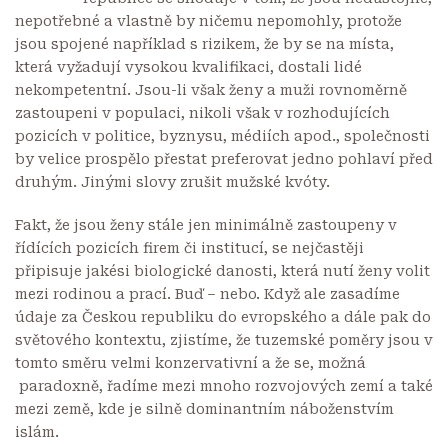
nepotřebné a vlastně by ničemu nepomohly, protože
jsou spojené například s rizikem, že by se na místa,
která vyžadují vysokou kvalifikaci, dostali lidé
nekompetentní. Jsou-li však ženy a muži rovnoměrně
zastoupeni v populaci, nikoli však v rozhodujících
pozicích v politice, byznysu, médiích apod., společnosti
by velice prospělo přestat preferovat jedno pohlaví před
druhým. Jinými slovy zrušit mužské kvóty.
Fakt, že jsou ženy stále jen minimálně zastoupeny v
řídících pozicích firem či institucí, se nejčastěji
připisuje jakési biologické danosti, která nutí ženy volit
mezi rodinou a prací. Buď – nebo. Když ale zasadíme
údaje za Českou republiku do evropského a dále pak do
světového kontextu, zjistíme, že tuzemské poměry jsou v
tomto směru velmi konzervativní a že se, možná
paradoxně, řadíme mezi mnoho rozvojových zemí a také
mezi země, kde je silně dominantním náboženstvím
islám.