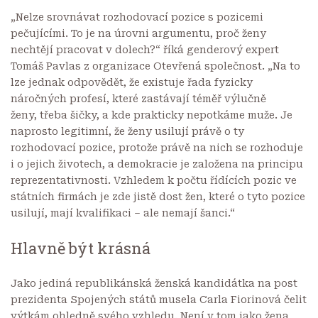
„Nelze srovnávat rozhodovací pozice s pozicemi
pečujícími. To je na úrovni argumentu, proč ženy
nechtějí pracovat v dolech?“ říká genderový expert
Tomáš Pavlas z organizace Otevřená společnost. „Na to
lze jednak odpovědět, že existuje řada fyzicky
náročných profesí, které zastávají téměř výlučně
ženy, třeba šičky, a kde prakticky nepotkáme muže. Je
naprosto legitimní, že ženy usilují právě o ty
rozhodovací pozice, protože právě na nich se rozhoduje
i o jejich životech, a demokracie je založena na principu
reprezentativnosti. Vzhledem k počtu řídících pozic ve
státních firmách je zde jistě dost žen, které o tyto pozice
usilují, mají kvalifikaci – ale nemají šanci.“
Hlavně být krásná
Jako jediná republikánská ženská kandidátka na post
prezidenta Spojených států musela Carla Fiorinová čelit
výtkám ohledně svého vzhledu. Není v tom jako žena