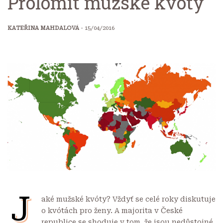
Prolomit mužské kvóty
KATEŘINA MAHDALOVÁ
- 15/04/2016
J
aké mužské kvóty? Vždyť se celé roky diskutuje
o kvótách pro ženy. A majorita v České
republice se shoduje v tom, že jsou nedůstojné,