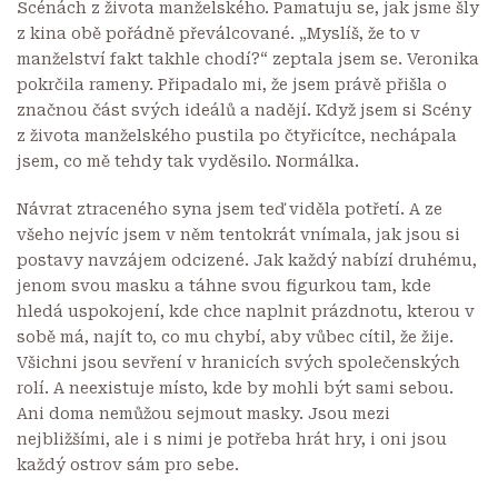
Scénách z života manželského. Pamatuju se, jak jsme šly
z kina obě pořádně převálcované. „Myslíš, že to v
manželství fakt takhle chodí?“ zeptala jsem se. Veronika
pokrčila rameny. Připadalo mi, že jsem právě přišla o
značnou část svých ideálů a nadějí. Když jsem si Scény
z života manželského pustila po čtyřicítce, nechápala
jsem, co mě tehdy tak vyděsilo. Normálka.
Návrat ztraceného syna jsem teď viděla potřetí. A ze
všeho nejvíc jsem v něm tentokrát vnímala, jak jsou si
postavy navzájem odcizené. Jak každý nabízí druhému,
jenom svou masku a táhne svou figurkou tam, kde
hledá uspokojení, kde chce naplnit prázdnotu, kterou v
sobě má, najít to, co mu chybí, aby vůbec cítil, že žije.
Všichni jsou sevření v hranicích svých společenských
rolí. A neexistuje místo, kde by mohli být sami sebou.
Ani doma nemůžou sejmout masky. Jsou mezi
nejbližšími, ale i s nimi je potřeba hrát hry, i oni jsou
každý ostrov sám pro sebe.