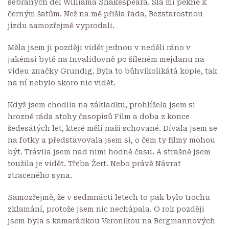
sebraných děl Williama Shakespeara. Šla mi pěkně k
černým šatům. Než na mě přišla řada, Bezstarostnou
jízdu samozřejmě vyprodali.
Měla jsem ji později vidět jednou v neděli ráno v
jakémsi bytě na Invalidovně po šíleném mejdanu na
videu značky Grundig. Byla to bůhvíkolikátá kopie, tak
na ní nebylo skoro nic vidět.
Když jsem chodila na základku, prohlížela jsem si
hrozně ráda stohy časopisů Film a doba z konce
šedesátých let, které měli naši schované. Dívala jsem se
na fotky a představovala jsem si, o čem ty filmy mohou
být. Trávila jsem nad nimi hodně času. A strašně jsem
toužila je vidět. Třeba Žert. Nebo právě Návrat
ztraceného syna.
Samozřejmě, že v sedmnácti letech to pak bylo trochu
zklamání, protože jsem nic nechápala. O rok později
jsem byla s kamarádkou Veronikou na Bergmannových