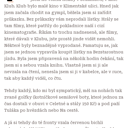
Klub. Klub bylo malé kino v Klimentské ulici. Hned jak
jsem začala chodit na gympl, běžela jsem si zařídit
průkazku. Bez průkazky vám neprodali lístky. Hrály se
tam filmy, které patřily do pokladnice naší i cizí
kinematografie. Říkám to trochu nadneseně, ale filmy,
které dávali v Klubu, jste prostě jinde vidět nemohli.
Některé byly beznadějně vyprodané. Pamatuju se, jak
jsem se jednou vypravila koupit lístky na Bezstarostnou
jízdu. Byla jsem připravená na několik hodin čekání, tak
jsem si s sebou vzala knihu. Vlastně jsem si ji ale
nevzala na čtení, nenesla jsem si ji v kabelce, ale v ruce,
tak aby každý viděl, co čtu.
Tehdy každý, kdo mi byl sympatický, měl na nohách tak
zvané golfky (kotníčkové semišové boty, které jednou za
čas dostali v obuvi v Celetné a stály 150 Kč) a pod paží
Tuláka po hvězdách nebo Na cestě.
A já si tehdy do té fronty vzala červenou bichli