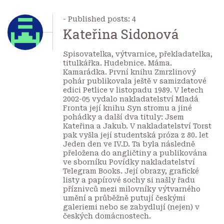
- Published posts: 4
Kateřina Sidonová
Spisovatelka, výtvarnice, překladatelka,
titulkářka. Hudebnice. Máma.
Kamarádka. První knihu Zmrzlinový
pohár publikovala ještě v samizdatové
edici Petlice v listopadu 1989. V letech
2002-05 vydalo nakladatelství Mladá
Fronta její knihu Syn stromu a jiné
pohádky a další dva tituly: Jsem
Kateřina a Jakub. V nakladatelství Torst
pak vyšla její studentská próza z 80. let
Jeden den ve IV.D. Ta byla následně
přeložena do angličtiny a publikována
ve sborníku Povídky nakladatelství
Telegram Books. Její obrazy, grafické
listy a papírové sochy si našly řadu
příznivců mezi milovníky výtvarného
umění a průběžně putují českými
galeriemi nebo se zabydlují (nejen) v
českých domácnostech.