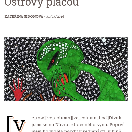
Ostrovy pláčou
KATEŘINA SIDONOVÁ
- 31/03/2016
[v
c_row][vc_column][vc_column_text]Dívala
jsem se na Návrat ztraceného syna. Poprvé
jsem ho viděla někdy v sedmnácti, v kině