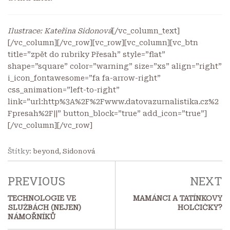
Ilustrace: Kateřina Sidonová
[/vc_column_text]
[/vc_column][/vc_row][vc_row][vc_column][vc_btn
title=”zpět do rubriky Přesah” style=”flat”
shape=”square” color=”warning” size=”xs” align=”right”
i_icon_fontawesome=”fa fa-arrow-right”
css_animation=”left-to-right”
link=”url:http%3A%2F%2Fwww.datovazurnalistika.cz%2
Fpresah%2F||” button_block=”true” add_icon=”true”]
[/vc_column][/vc_row]
Štítky:
beyond
,
Sidonová
PREVIOUS
NEXT
TECHNOLOGIE VE
MAMÁNCI A TATÍNKOVY
SLUŽBÁCH (NEJEN)
HOLČIČKY?
NÁMOŘNÍKŮ