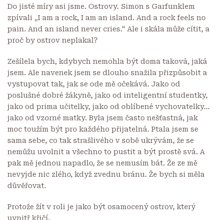
Do jisté míry asi jsme. Ostrovy. Simon s Garfunklem
zpívali „I am a rock, I am an island. And a rock feels no
pain. And an island never cries.“ Ale i skála může cítit, a
proč by ostrov neplakal?
Zešílela bych, kdybych nemohla být doma taková, jaká
jsem. Ale navenek jsem se dlouho snažila přizpůsobit a
vystupovat tak, jak se ode mě očekává. Jako od
poslušné dobré žákyně, jako od inteligentní studentky,
jako od prima učitelky, jako od oblíbené vychovatelky…
jako od vzorné matky. Byla jsem často nešťastná, jak
moc toužím být pro každého přijatelná. Ptala jsem se
sama sebe, co tak strašlivého v sobě ukrývám, že se
nemůžu uvolnit a všechno to pustit a být prostě svá. A
pak mě jednou napadlo, že se nemusím bát. Že ze mě
nevyjde nic zlého, když zvednu bránu. Že bych si měla
důvěřovat.
Protože žít v roli je jako být osamocený ostrov, který
uvnitř křičí.