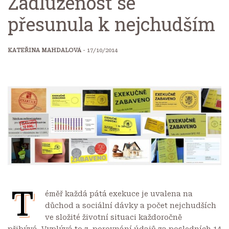
Zadluženost se
přesunula k nejchudším
KATEŘINA MAHDALOVÁ
- 17/10/2014
T
éměř každá pátá exekuce je uvalena na
důchod a sociální dávky a počet nejchudších
ve složité životní situaci každoročně
přibývá. Vyplývá to z porovnání údajů za posledních 14