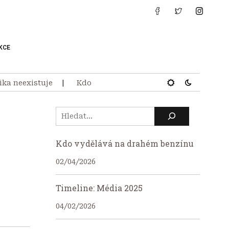
KCE
ka neexistuje
Kdo vydělává na drahém benzínu
Ti
Kdo vydělává na drahém benzínu
02/04/2026
Timeline: Média 2025
04/02/2026