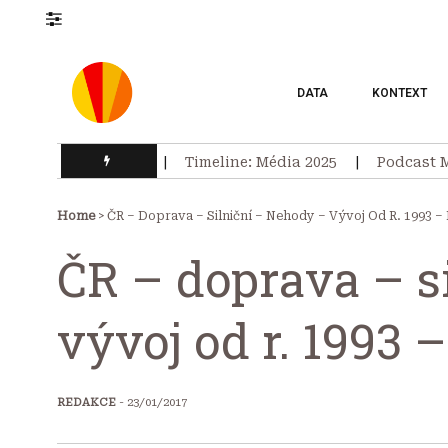
DATA
KONTEXT
na drahém benzínu
Timeline: Média 2025
Podcast M
LATEST
Home
> ČR – Doprava – Silniční – Nehody – Vývoj Od R. 1993 –
ČR – doprava – s
vývoj od r. 1993 
REDAKCE
- 23/01/2017