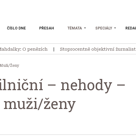
ČÍSLO DNE
PŘESAH
TÉMATA
SPECIÁLY
REDA
ahdalky: O penězích
Stoprocentně objektivní žurnalisti
 Muži/ženy
ilniční – nehody –
– muži/ženy