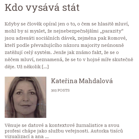
Kdo vysává stát
Kdyby se člověk opíral jen o to, o čem se hlasitě mluví,
mohl by si myslet, že nejnebezpečnějšími „parazity“
jsou adresáti sociálních dávek, zejména pak Romové,
kteří podle převažujícího názoru majority neúnosně
zatěžují celý systém. Jenže jak známo fakt, že se o
něčem mluví, neznamená, že se to v hojné míře skutečně
děje. Už několik […]
Kateřina Mahdalová
303
POSTS
Věnuje se datové a kontextové žurnalistice a svou
profesi chápe jako službu veřejnosti. Autorka tisíců
vizualizací a ana ...